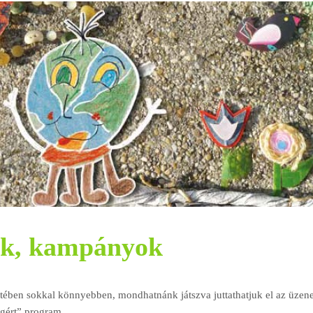
ek, kampányok
ében sokkal könnyebben, mondhatnánk játszva juttathatjuk el az üzene
ágért” program.