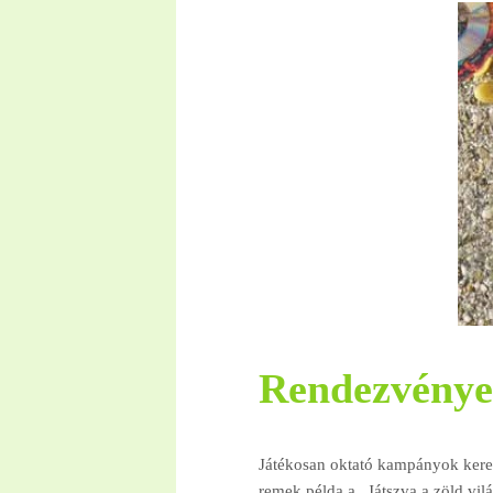
Rendezvény
Játékosan oktató kampányok keret
remek példa a „Játszva a zöld vil