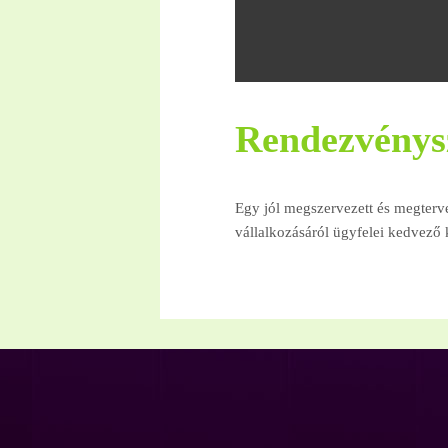
Rendezvénys
Egy jól megszervezett és megter
vállalkozásáról ügyfelei kedvező k