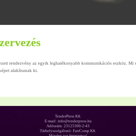
zervezés
vezett rendezvény az egyik leghatékonyabb kommunikációs eszköz. Mi
épet alakítsanak ki.
TenderPress Kft.
E-mail: info@tenderpress.hu
Adószám: 23125300-2-43
Tárhelyszolgáltató: FairComp Kft.
Minden jog fenntartva!