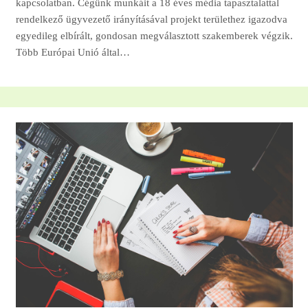
kapcsolatban. Cégünk munkáit a 18 éves média tapasztalattal
rendelkező ügyvezető irányításával projekt területhez igazodva
egyedileg elbírált, gondosan megválasztott szakemberek végzik.
Több Európai Unió által…