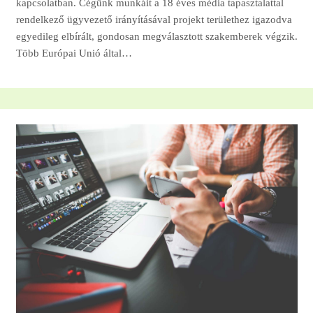
kapcsolatban. Cégünk munkáit a 18 éves média tapasztalattal
rendelkező ügyvezető irányításával projekt területhez igazodva
egyedileg elbírált, gondosan megválasztott szakemberek végzik.
Több Európai Unió által…