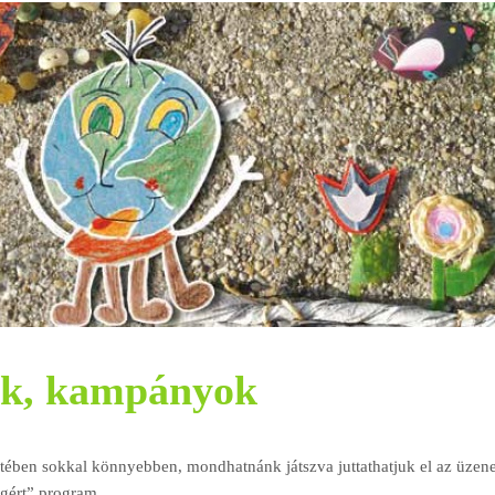
ek, kampányok
ében sokkal könnyebben, mondhatnánk játszva juttathatjuk el az üzene
ágért” program.