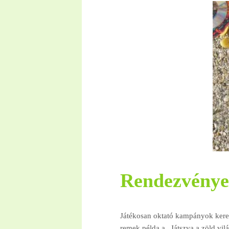
Rendezvény
Játékosan oktató kampányok keret
remek példa a „Játszva a zöld vil