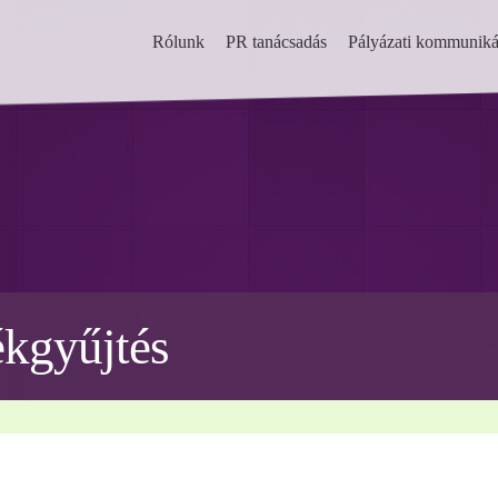
Rólunk
PR tanácsadás
Pályázati kommuniká
ékgyűjtés