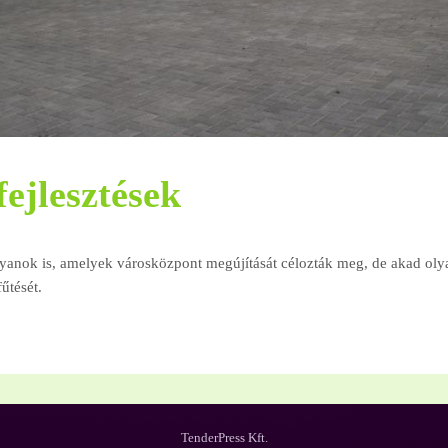
fejlesztések
lyanok is, amelyek városközpont megújítását célozták meg, de akad oly
űtését.
TenderPress Kft.