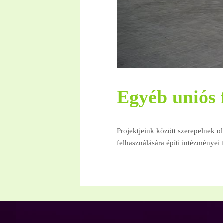
Egyéb uniós 
Projektjeink között szerepelnek o
felhasználására építi intézményei f