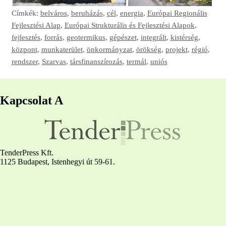
Címkék:
belváros
,
beruházás
,
cél
,
energia
,
Európai Regionális
Fejlesztési Alap
,
Európai Strukturális és Fejlesztési Alapok
,
fejlesztés
,
forrás
,
geotermikus
,
gépészet
,
integrált
,
kistérség
,
központ
,
munkaterület
,
önkormányzat
,
örökség
,
projekt
,
régió
,
rendszer
,
Szarvas
,
társfinanszírozás
,
termál
,
uniós
Kapcsolat A
TenderPress Kft.
1125 Budapest, Istenhegyi út 59-61.