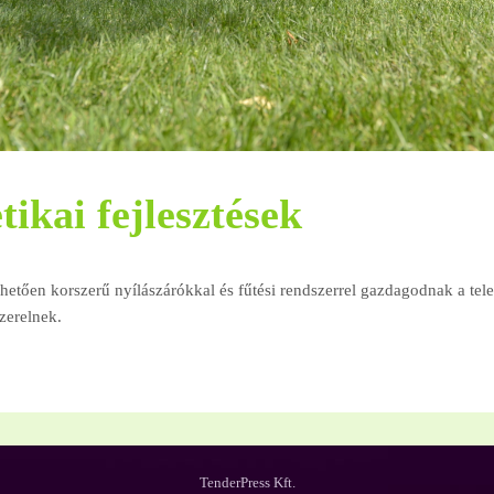
ikai fejlesztések
hetően korszerű nyílászárókkal és fűtési rendszerrel gazdagodnak a tel
zerelnek.
TenderPress Kft.