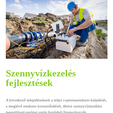
Szennyvízkezelés
fejlesztések
A következő településeknek a teljes csatornarendszer-kiépítését,
a meglévő rendszer korszerűsítését, illetve szennyvíztisztítási
megoldásait európai uniós forrásból finanszírozzák.