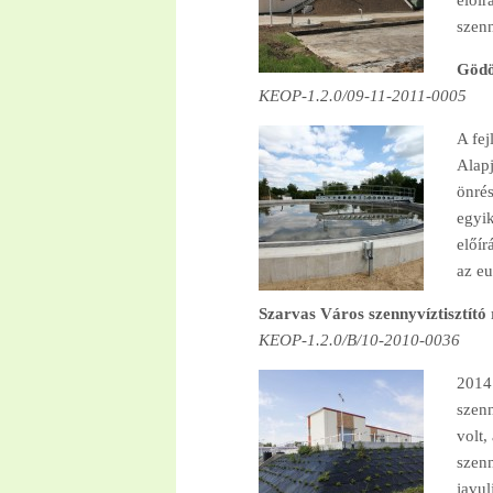
előír
szenn
Gödöl
KEOP-1.2.0/09-11-2011-0005
A fej
Alapj
önrés
egyik
előír
az eu
Szarvas Város szennyvíztisztító
KEOP-1.2.0/B/10-2010-0036
2014 
szenn
volt,
szenn
javul