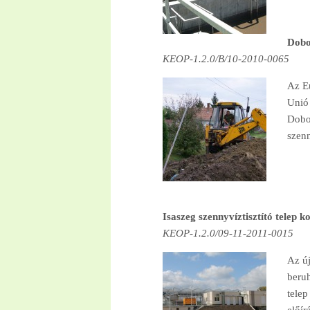
Dobo
KEOP-1.2.0/B/10-2010-0065
Az Eu
Unió 
Doboz
szenn
Isaszeg szennyvíztisztító telep k
KEOP-1.2.0/09-11-2011-0015
Az új
beruh
telep