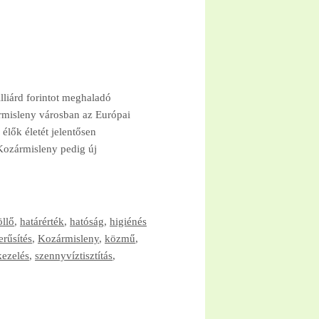
liárd forintot meghaladó
ármisleny városban az Európai
élők életét jelentősen
Kozármisleny pedig új
llő
,
határérték
,
hatóság
,
higiénés
erűsítés
,
Kozármisleny
,
közmű
,
kezelés
,
szennyvíztisztítás
,