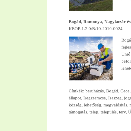
Bogád, Romonya, Nagykozár és K
KEOP-1.2.0/B/10-2010-0024
Bogá
fejle
Unió 
befol
lehet
Címkék:
beruházás
,
Bogád
,
Cece
állapot
,
Iregszemcse
,
Isaszeg
,
jog
község
,
lehetőség
,
megvalósítás
,
támogatás
,
telep
,
település
,
terv
,
Ú