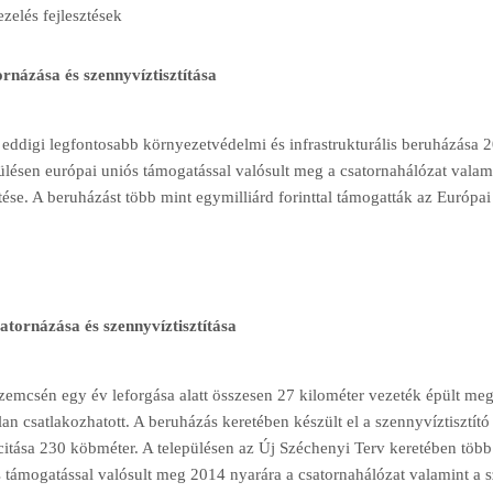
zelés fejlesztések
názása és szennyvíztisztítása
eddigi legfontosabb környezetvédelmi és infrastrukturális beruházása 2
ülésen európai uniós támogatással valósult meg a csatornahálózat valami
tése. A beruházást több mint egymilliárd forinttal támogatták az Európa
tornázása és szennyvíztisztítása
zemcsén egy év leforgása alatt összesen 27 kilométer vezeték épült me
lan csatlakozhatott. A beruházás keretében készült el a szennyvíztisztító
itása 230 köbméter. A településen az Új Széchenyi Terv keretében több 
 támogatással valósult meg 2014 nyarára a csatornahálózat valamint a sz