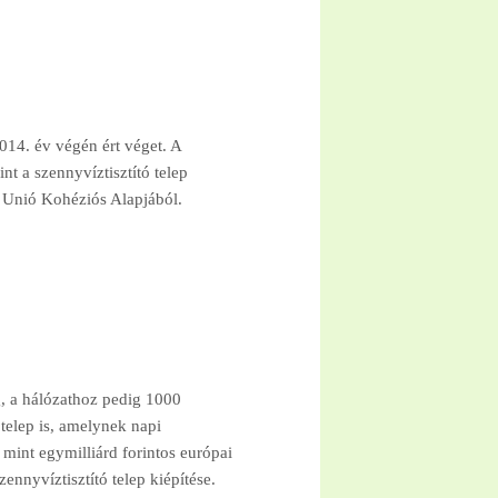
014. év végén ért véget. A
nt a szennyvíztisztító telep
i Unió Kohéziós Alapjából.
g, a hálózathoz pedig 1000
 telep is, amelynek napi
mint egymilliárd forintos európai
ennyvíztisztító telep kiépítése.