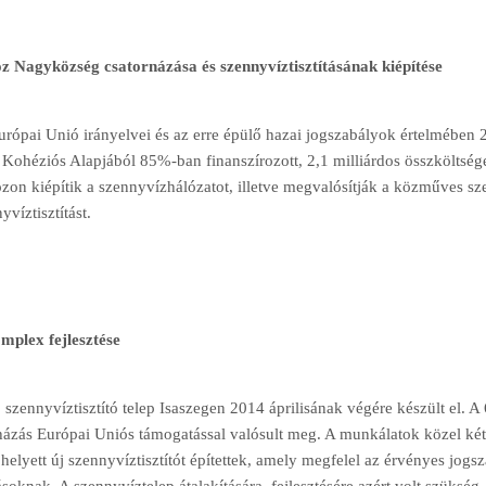
z Nagyközség csatornázása és szennyvíztisztításának kiépítése
rópai Unió irányelvei és az erre épülő hazai jogszabályok értelmében
Kohéziós Alapjából 85%-ban finanszírozott, 2,1 milliárdos összköltsé
on kiépítik a szennyvízhálózatot, illetve megvalósítják a közműves sze
yvíztisztítást.
omplex fejlesztése
 szennyvíztisztító telep Isaszegen 2014 áprilisának végére készült el. A 
ázás Európai Uniós támogatással valósult meg. A munkálatok közel két é
 helyett új szennyvíztisztítót építettek, amely megfelel az érvényes jo