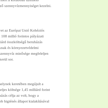
g, mert a korábban üzemelő
ező szennyvízmennyiséget kezelni.
elyet az Európai Unió Kohéziós
108 millió forintos pályázati
liárd összköltségű beruházás
oknak és környezetvédelmi
ott szennyvíz minősége megfeleljen
erül sor.
amelynek keretében megújult a
ljes költsége 1,45 milliárd forint
házás célja az volt, hogy a
bb higiénés állapot kialakításával