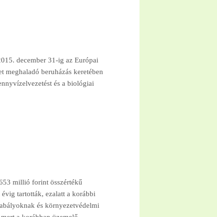
 2015. december 31-ig az Európai
get meghaladó beruházás keretében
nnyvízelvezetést és a biológiai
653 millió forint összértékű
vig tartották, ezalatt a korábbi
gszabályoknak és környezetvédelmi