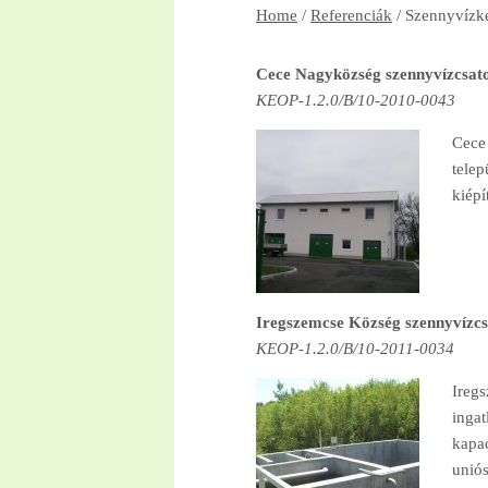
Home
/
Referenciák
/
Szennyvízke
Cece Nagyközség szennyvízcsator
KEOP-1.2.0/B/10-2010-0043
Cece 
telep
kiépí
Iregszemcse Község szennyvízcsa
KEOP-1.2.0/B/10-2011-0034
Iregs
ingat
kapac
uniós