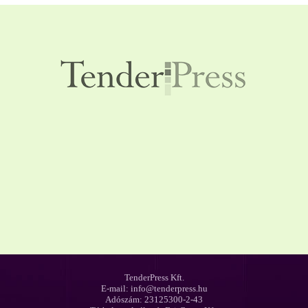
TenderPress Kft.
E-mail: info@tenderpress.hu
Adószám: 23125300-2-43