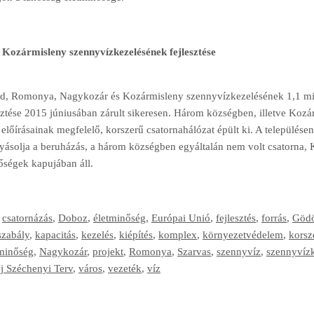
ozármisleny szennyvízkezelésének fejlesztése
d, Romonya, Nagykozár és Kozármisleny szennyvízkezelésének 1,1 mil
sztése 2015 júniusában zárult sikeresen. Három községben, illetve Koz
előírásainak megfelelő, korszerű csatornahálózat épült ki. A településen 
yásolja a beruházás, a három községben egyáltalán nem volt csatorna, 
őségek kapujában áll.
,
csatornázás
,
Doboz
,
életminőség
,
Európai Unió
,
fejlesztés
,
forrás
,
Gödö
szabály
,
kapacitás
,
kezelés
,
kiépítés
,
komplex
,
környezetvédelem
,
korsz
minőség
,
Nagykozár
,
projekt
,
Romonya
,
Szarvas
,
szennyvíz
,
szennyvíz
j Széchenyi Terv
,
város
,
vezeték
,
víz