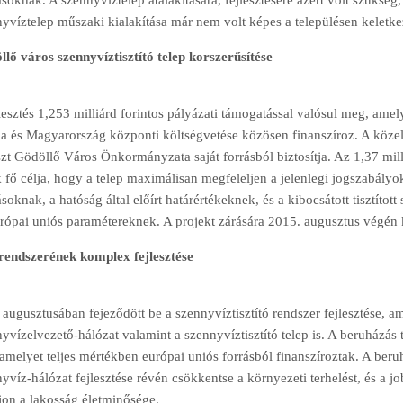
ásoknak. A szennyvíztelep átalakítására, fejlesztésére azért volt szüksé
yvíztelep műszaki kialakítása már nem volt képes a településen keletk
lő város szennyvíztisztító telep korszerűsítése
lesztés 1,253 milliárd forintos pályázati támogatással valósul meg, am
a és Magyarország központi költségvetése közösen finanszíroz. A közel 
zt Gödöllő Város Önkormányzata saját forrásból biztosítja. Az 1,37 mil
 fő célja, hogy a telep maximálisan megfeleljen a jelenlegi jogszabály
ásoknak, a hatóság által előírt határértékeknek, és a kibocsátott tisztít
rópai uniós paramétereknek. A projekt zárására 2015. augusztus végén k
 rendszerének komplex fejlesztése
augusztusában fejeződött be a szennyvíztisztító rendszer fejlesztése, 
yvízelvezető-hálózat valamint a szennyvíztisztító telep is. A beruházás te
 amelyet teljes mértékben európai uniós forrásból finanszíroztak. A beru
yvíz-hálózat fejlesztése révén csökkentse a környezeti terhelést, és a jo
jon a lakosság életminősége.